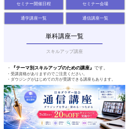
ダウザ
セミナー開催日程
セミナー会場
ー協
通学講座一覧
通信講座一覧
会】
単科講座一覧
スキルアップ講座
・
『テーマ別スキルアップのための講座』
です。
・受講資格がありますのでご注意ください。
・ダウジングがはじめての方が受講できる講座もあります。