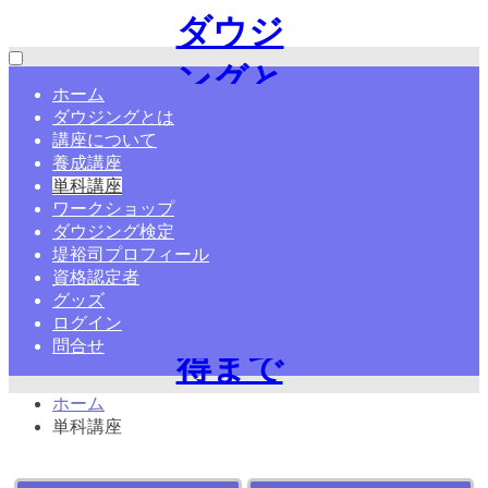
ダウジ
ングと
ホーム
ダウジングとは
は?やり
講座について
養成講座
方・ペ
単科講座
ワークショップ
ンデュ
ダウジング検定
堤裕司プロフィール
ラム・
資格認定者
グッズ
資格取
ログイン
問合せ
得まで
ホーム
学ぶ
単科講座
【日本