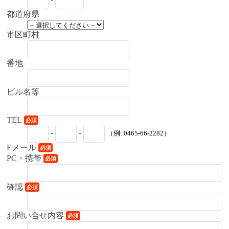
都道府県
市区町村
番地
ビル名等
TEL
必須
-
-
（例: 0465-66-2282）
Eメール
必須
PC・携帯
必須
確認
必須
お問い合せ内容
必須