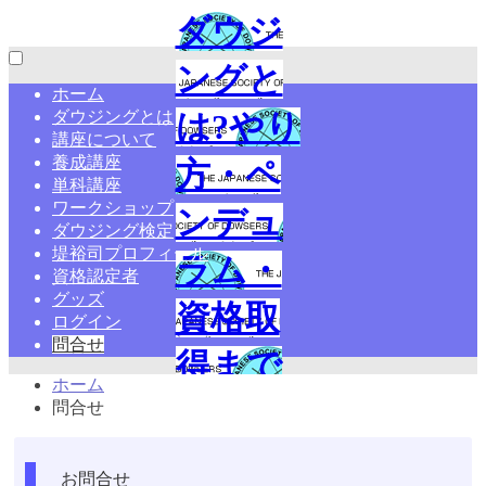
ダウジ
ングと
ホーム
ダウジングとは
は?やり
講座について
養成講座
方・ペ
単科講座
ワークショップ
ンデュ
ダウジング検定
堤裕司プロフィール
ラム・
資格認定者
グッズ
資格取
ログイン
問合せ
得まで
ホーム
学ぶ
問合せ
【日本
お問合せ