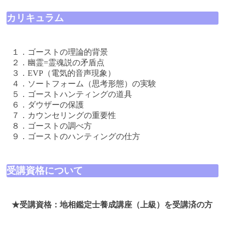
カリキュラム
１．ゴーストの理論的背景
２．幽霊=霊魂説の矛盾点
３．EVP（電気的音声現象）
４．ソートフォーム（思考形態）の実験
５．ゴーストハンティングの道具
６．ダウザーの保護
７．カウンセリングの重要性
８．ゴーストの調べ方
９．ゴーストのハンティングの仕方
受講資格について
★受講資格：地相鑑定士養成講座（上級）を受講済の方