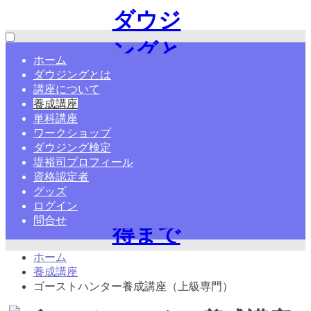
ダウジ
ングと
ホーム
ダウジングとは
は?やり
講座について
養成講座
方・ペ
単科講座
ワークショップ
ンデュ
ダウジング検定
堤裕司プロフィール
ラム・
資格認定者
グッズ
資格取
ログイン
問合せ
得まで
ホーム
学ぶ
養成講座
ゴーストハンター養成講座（上級専門）
【日本