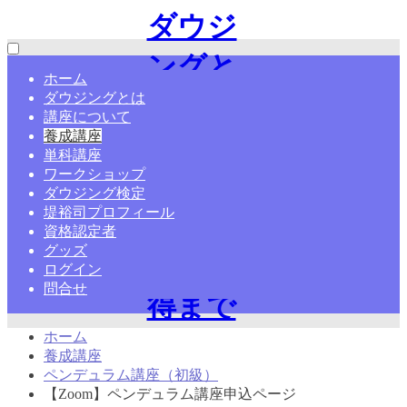
ダウジ
ングと
ホーム
ダウジングとは
は?やり
講座について
養成講座
方・ペ
単科講座
ワークショップ
ンデュ
ダウジング検定
堤裕司プロフィール
ラム・
資格認定者
グッズ
資格取
ログイン
問合せ
得まで
ホーム
学ぶ
養成講座
ペンデュラム講座（初級）
【日本
【Zoom】ペンデュラム講座申込ページ