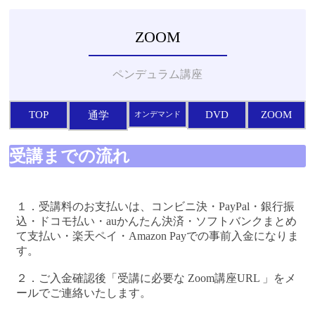
ダウザ
ZOOM
ー協
会】
ペンデュラム講座
TOP
DVD
ZOOM
通学
オンデマンド
受講までの流れ
１．受講料のお支払いは、コンビニ決・PayPal・銀行振
込・ドコモ払い・auかんたん決済・ソフトバンクまとめ
て支払い・楽天ペイ・Amazon Payでの事前入金になりま
す。
２．ご入金確認後「受講に必要な Zoom講座URL 」をメ
ールでご連絡いたします。