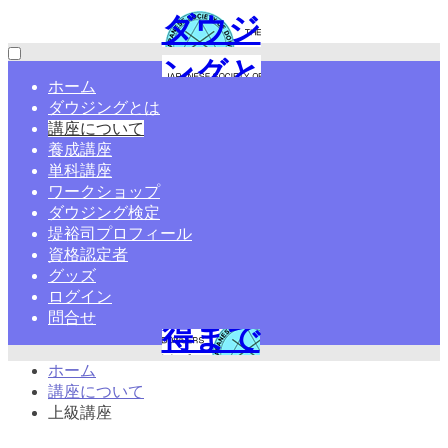
ダウジ
ングと
ホーム
ダウジングとは
は?やり
講座について
養成講座
方・ペ
単科講座
ワークショップ
ンデュ
ダウジング検定
堤裕司プロフィール
ラム・
資格認定者
グッズ
資格取
ログイン
問合せ
得まで
ホーム
学ぶ
講座について
上級講座
【日本