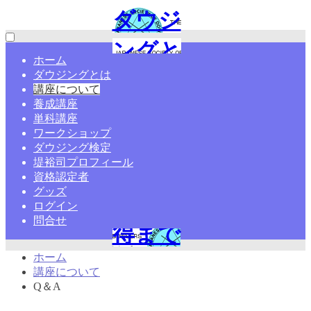
ダウジ
ングと
ホーム
ダウジングとは
は?やり
講座について
養成講座
方・ペ
単科講座
ワークショップ
ンデュ
ダウジング検定
堤裕司プロフィール
ラム・
資格認定者
グッズ
資格取
ログイン
問合せ
得まで
ホーム
学ぶ
講座について
Q＆A
【日本