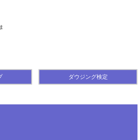
ま
プ
ダウジング検定