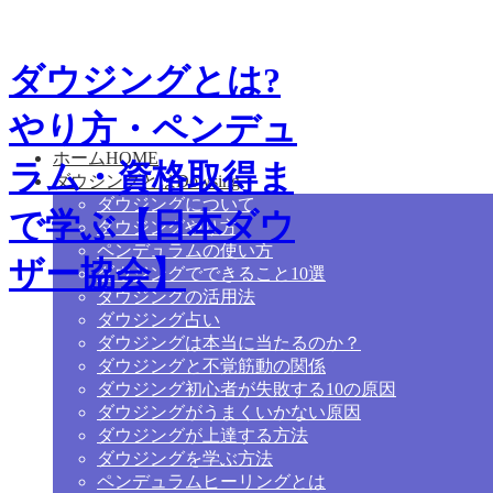
ダウジングとは?
やり方・ペンデュ
ホーム
HOME
ラム・資格取得ま
ダウジングとは
Dowsing
ダウジングについて
で学ぶ【日本ダウ
ダウジングやり方
ペンデュラムの使い方
ザー協会】
ダウジングでできること10選
ダウジングの活用法
ダウジング占い
ダウジングは本当に当たるのか？
ダウジングと不覚筋動の関係
ダウジング初心者が失敗する10の原因
ダウジングがうまくいかない原因
ダウジングが上達する方法
ダウジングを学ぶ方法
ペンデュラムヒーリングとは