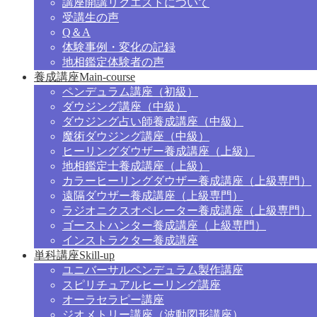
講座開講リクエストについて
受講生の声
Q＆A
体験事例・変化の記録
地相鑑定体験者の声
養成講座
Main-course
ペンデュラム講座（初級）
ダウジング講座（中級）
ダウジング占い師養成講座（中級）
魔術ダウジング講座（中級）
ヒーリングダウザー養成講座（上級）
地相鑑定士養成講座（上級）
カラーヒーリングダウザー養成講座（上級専門）
遠隔ダウザー養成講座（上級専門）
ラジオニクスオペレーター養成講座（上級専門）
ゴーストハンター養成講座（上級専門）
インストラクター養成講座
単科講座
Skill-up
ユニバーサルペンデュラム製作講座
スピリチュアルヒーリング講座
オーラセラピー講座
ジオメトリー講座（波動図形講座）