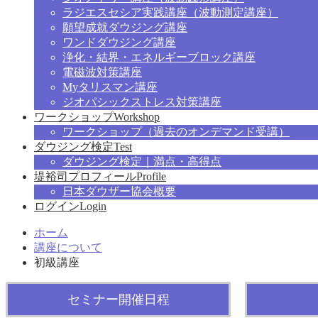
ラジエスセシア実践講座（波動測定講座）
願望成就ダウジング講座
ワンドダウジング講座
浄化・結界・エネルギーブロック講座
電磁波対策講座
Myタリスマン講座
ジオパシックストレス対策講座
ワークショップ
Workshop
ワークショップ（過去のオンデマンド受講）
ダウジング検定
Test
ダウジング検定｜満点・高得点
堤裕司プロフィール
Profile
日本ダウザー協会概要
ログイン
Login
ホーム
講座について
初級講座
セミナー開催日程