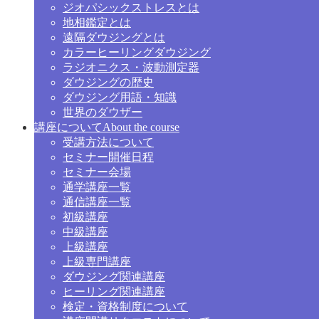
ジオパシックストレスとは
地相鑑定とは
遠隔ダウジングとは
カラーヒーリングダウジング
ラジオニクス・波動測定器
ダウジングの歴史
ダウジング用語・知識
世界のダウザー
講座について
About the course
受講方法について
セミナー開催日程
セミナー会場
通学講座一覧
通信講座一覧
初級講座
中級講座
上級講座
上級専門講座
ダウジング関連講座
ヒーリング関連講座
検定・資格制度について