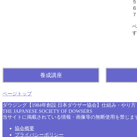
５
６
７
ペ
す
養成講座
ページトップ
ダウジング【1984年創設 日本ダウザー協会】仕組み・やり
THE JAPANESE SOCIETY OF DOWSERS
当サイトに掲載されている情報・画像等の無断使用を禁じま
協会概要
プライバシーポリシー